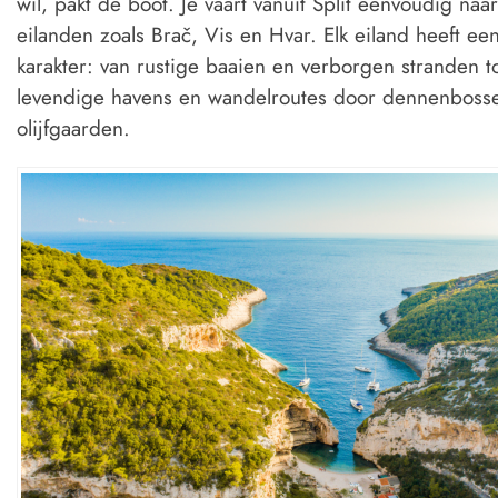
wil, pakt de boot. Je vaart vanuit Split eenvoudig naar
eilanden zoals
Brač
,
Vis
en
Hvar
. Elk eiland heeft ee
karakter: van rustige baaien en verborgen stranden t
levendige havens en wandelroutes door dennenboss
olijfgaarden.